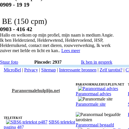
0909 - 19 19
BE
(150 cpm)
0903 - 416 42
Hallo en welkom op mijn profiel, mijn naam is medium Angie.
Ik ben Helderziend, Helderwetend, Heldervoelend, HSP,
Helderruikend, contact met dieren, rouwverwerking, Ik werk
zuiver met liefde en licht en kan..
Lees meer
Stuur foto
Pincode: 2937
Ik ben in gesprek
MicroBel
|
Privacy
|
Sitemap
|
Interessante bronnen
|
Zelf tarotist?
|
C
PARANORMALEHULPLIJN.NET
Paranormalehulplijn.net
Paranormaal advies
tarotisten en tarotist
Paranormale site
TELETEKST
SBS6 teletekst
Paranormaal begaafd
pagina 487