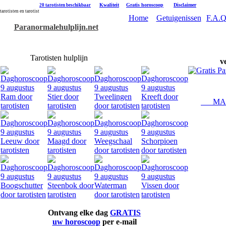
|
Kwaliteit
|
Gratis horoscoop
|
Disclaimer
20 tarotisten beschikbaar
tarotisten en tarotist
Home
Getuigenissen
F.A.Q
Paranormalehulplijn.net
Tarotisten hulplijn
v
MAAK
Ontvang elke dag
GRATIS
uw horoscoop
per e-mail