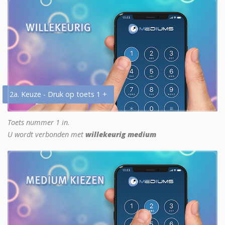
2a. Keuze - Druk op toets 1 +
Toets nummer 1 in.
U wordt verbonden met
willekeurig medium