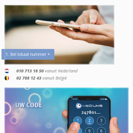
1. Bel lokaal nummer +
010 713 18 50
vanuit Nederland
02 788 12 43
vanuit België