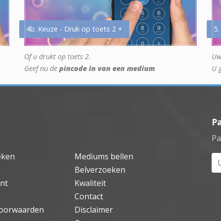
4b. Keuze - Druk op toets 2 +
5.
Of u drukt op toets 2.
Uw
Geef nu de
pincode in van een medium
U 
P
Pa
eken
Mediums bellen
Uw
Belverzoeken
nt
Kwaliteit
Contact
oorwaarden
Disclaimer