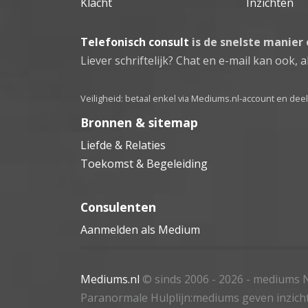
Klacht
Inzichten
Telefonisch consult
is de snelste manier
Liever schriftelijk? Chat en e-mail kan ook, al
Veiligheid: betaal enkel via Mediums.nl-account en de
Bronnen & sitemap
Liefde & Relaties
Toekomst & Begeleiding
Consulenten
Aanmelden als Medium
Mediums.nl
© sinds 2006 - 2026
- mediums N
Paranormale Hulplijn:mediums geven inzich