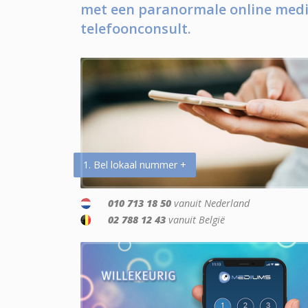
met een paranormale online medi
telefoonconsult.
1. Bel lokaal nummer +
010 713 18 50
vanuit Nederland
02 788 12 43
vanuit België