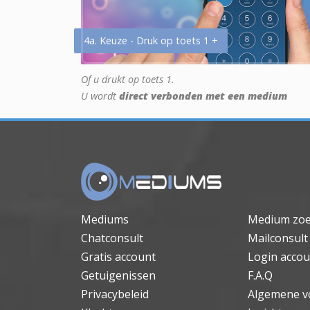
4a. Keuze - Druk op toets 1 +
Of u drukt op toets 1.
U wordt
direct verbonden met een medium
Mediums
Medium zo
Chatconsult
Mailconsult
Gratis account
Login accou
Getuigenissen
F.A.Q
Privacybeleid
Algemene v