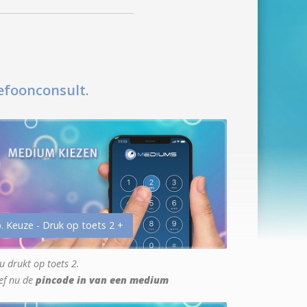
efoonconsult.
. Keuze - Druk op toets 2 +
u drukt op toets 2.
ef nu de
pincode in van een medium