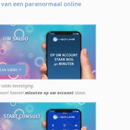
 van een paranormaal online
 Uw saldo +
 saldo bevestiging.
hoort hoeveel
minuten op uw account
staan.