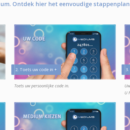
um. Ontdek hier het eenvoudige stappenplan
2. Toets uw code in +
3.
Toets uw persoonlijke code in.
Uw
U 