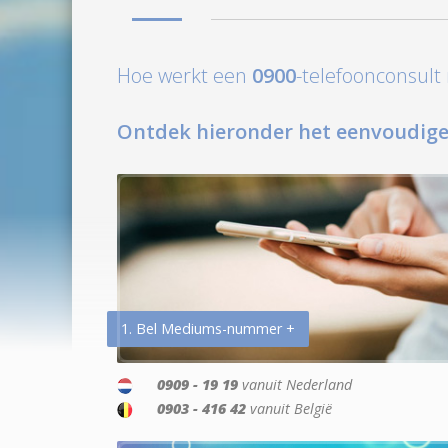
Hoe werkt een
0900
-telefoonconsul
Ontdek hieronder het eenvoudige
1. Bel Mediums-nummer +
0909 - 19 19
vanuit Nederland
0903 - 416 42
vanuit België