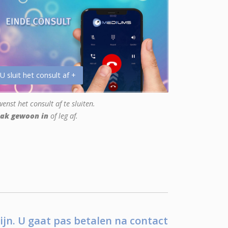
 U sluit het consult af +
enst het consult af te sluiten.
ak gewoon in
of leg af.
ijn. U gaat pas betalen na contact