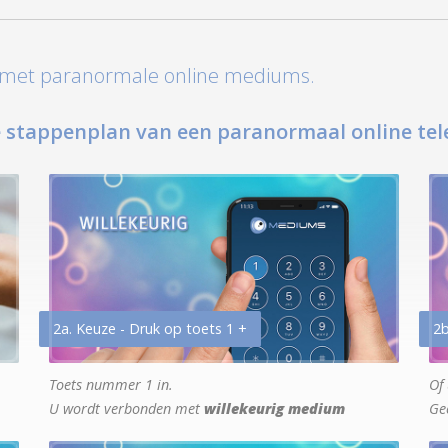
t met paranormale online mediums.
 stappenplan van een paranormaal online tel
2a. Keuze - Druk op toets 1 +
2b
Toets nummer 1 in.
Of 
U wordt verbonden met
willekeurig medium
Ge