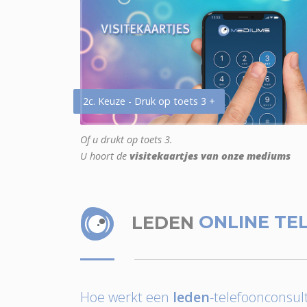
2c. Keuze - Druk op toets 3 +
Of u drukt op toets 3.
U hoort de
visitekaartjes van onze mediums
LEDEN
ONLINE TE
Hoe werkt een
leden
-telefoonconsult