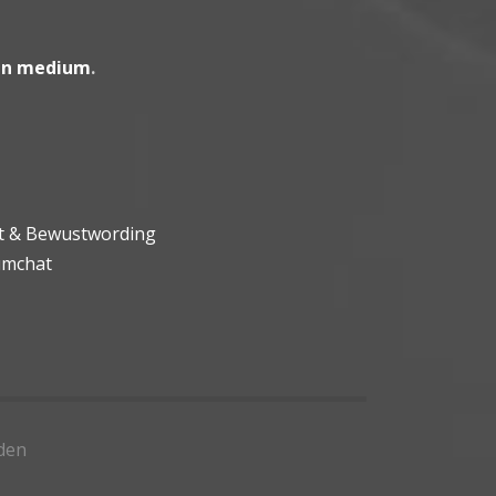
en medium
.
ht & Bewustwording
umchat
den