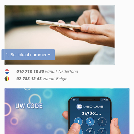
1. Bel lokaal nummer +
010 713 18 50
vanuit Nederland
02 788 12 43
vanuit België