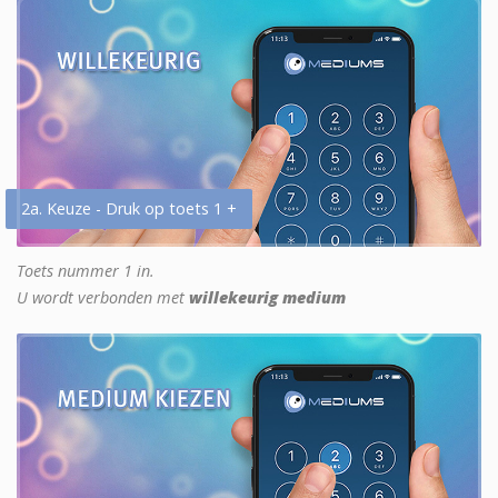
2a. Keuze - Druk op toets 1 +
Toets nummer 1 in.
U wordt verbonden met
willekeurig medium