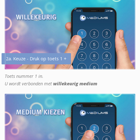
2a. Keuze - Druk op toets 1 +
Toets nummer 1 in.
U wordt verbonden met
willekeurig medium