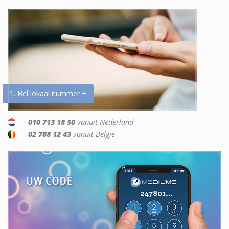
1. Bel lokaal nummer +
010 713 18 50
vanuit Nederland
02 788 12 43
vanuit België