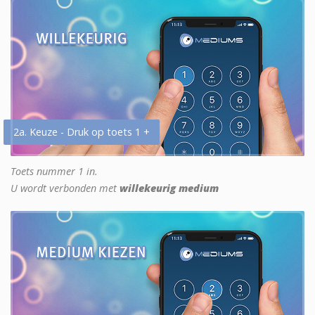
2a. Keuze - Druk op toets 1 +
Toets nummer 1 in.
U wordt verbonden met
willekeurig medium