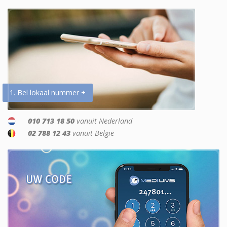
1. Bel lokaal nummer +
010 713 18 50
vanuit Nederland
02 788 12 43
vanuit België