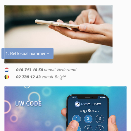
1. Bel lokaal nummer +
010 713 18 50
vanuit Nederland
02 788 12 43
vanuit België