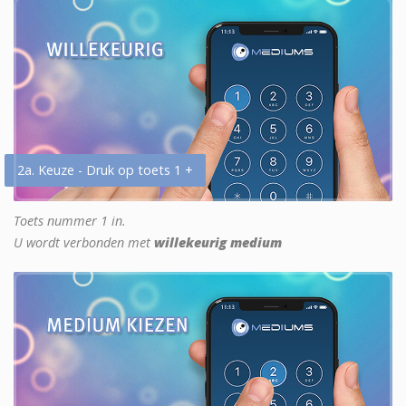
2a. Keuze - Druk op toets 1 +
Toets nummer 1 in.
U wordt verbonden met
willekeurig medium