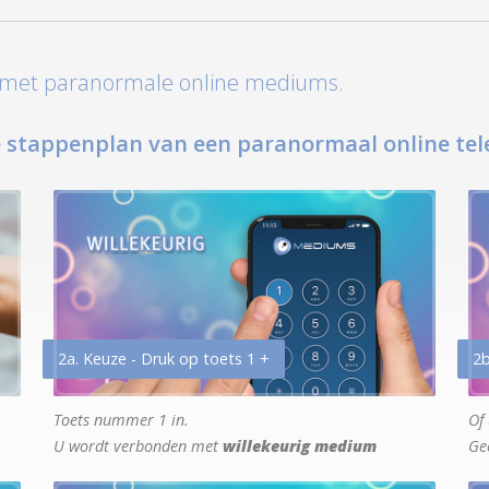
t met paranormale online mediums.
 stappenplan van een paranormaal online tel
2a. Keuze - Druk op toets 1 +
2b
Toets nummer 1 in.
Of 
U wordt verbonden met
willekeurig medium
Ge