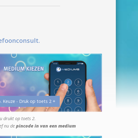
efoonconsult.
. Keuze - Druk op toets 2 +
u drukt op toets 2.
ef nu de
pincode in van een medium