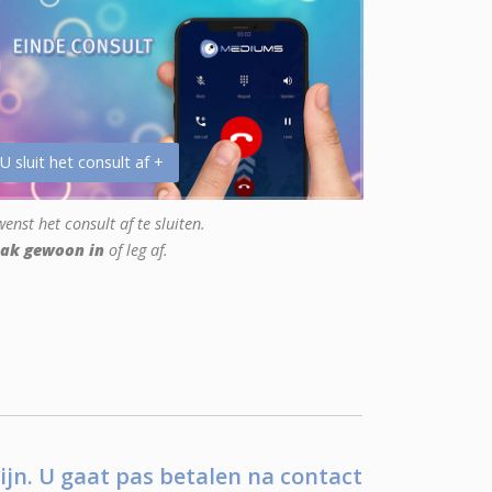
 U sluit het consult af +
enst het consult af te sluiten.
ak gewoon in
of leg af.
ijn. U gaat pas betalen na contact