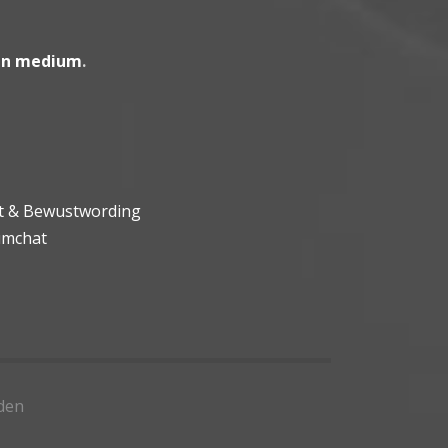
en medium
.
ht & Bewustwording
umchat
den