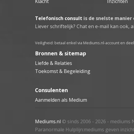
Klacht
Inzichten
Telefonisch consult
is de snelste manier
Liever schriftelijk? Chat en e-mail kan ook, al
Veiligheid: betaal enkel via Mediums.nl-account en de
Bronnen & sitemap
Liefde & Relaties
Toekomst & Begeleiding
Consulenten
Aanmelden als Medium
Mediums.nl
© sinds 2006 - 2026
- mediums N
Paranormale Hulplijn:mediums geven inzich