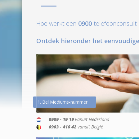
Hoe werkt een
0900
-telefoonconsul
Ontdek hieronder het eenvoudige
1. Bel Mediums-nummer +
0909 - 19 19
vanuit Nederland
0903 - 416 42
vanuit België