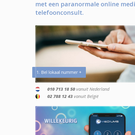
met een paranormale online medi
telefoonconsult.
1. Bel lokaal nummer +
010 713 18 50
vanuit Nederland
02 788 12 43
vanuit België