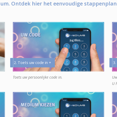
um. Ontdek hier het eenvoudige stappenplan
2. Toets uw code in +
3.
Toets uw persoonlijke code in.
Uw
U 