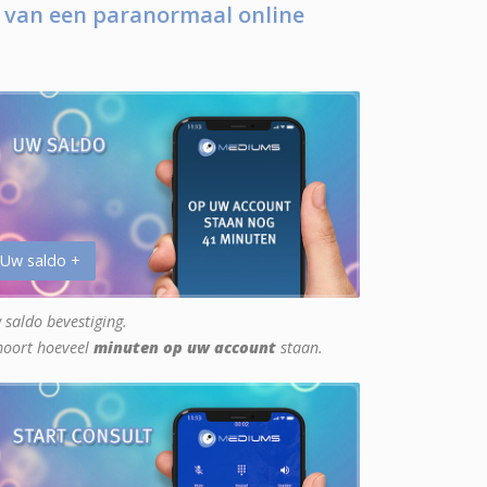
 van een paranormaal online
 Uw saldo +
 saldo bevestiging.
hoort hoeveel
minuten op uw account
staan.