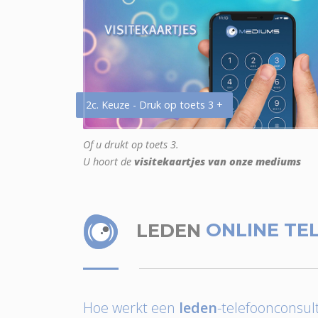
2c. Keuze - Druk op toets 3 +
Of u drukt op toets 3.
U hoort de
visitekaartjes van onze mediums
LEDEN
ONLINE TE
Hoe werkt een
leden
-telefoonconsult