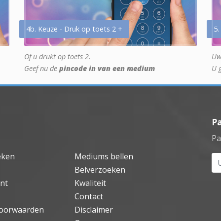
4b. Keuze - Druk op toets 2 +
5.
Of u drukt op toets 2.
Uw
Geef nu de
pincode in van een medium
U 
P
Pa
eken
Mediums bellen
Uw
Belverzoeken
nt
Kwaliteit
Contact
oorwaarden
Disclaimer