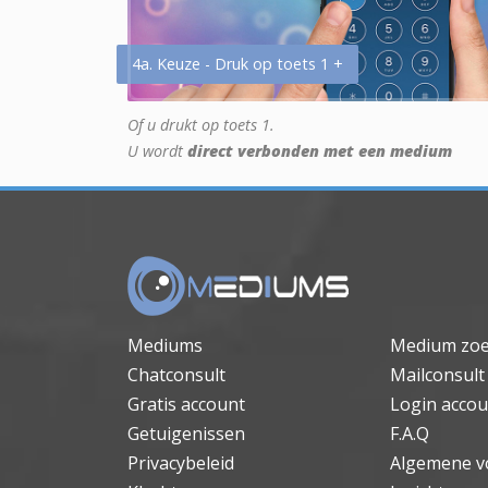
4a. Keuze - Druk op toets 1 +
Of u drukt op toets 1.
U wordt
direct verbonden met een medium
Mediums
Medium zo
Chatconsult
Mailconsult
Gratis account
Login accou
Getuigenissen
F.A.Q
Privacybeleid
Algemene v