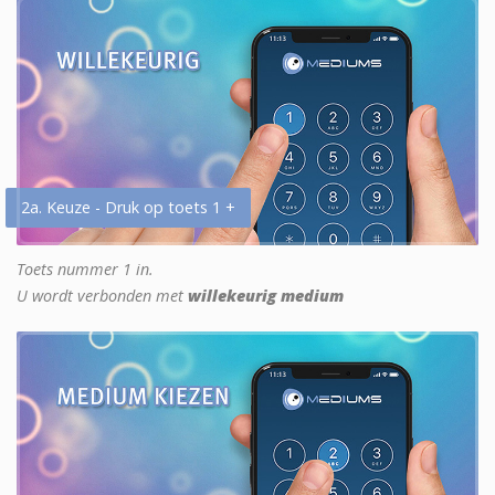
2a. Keuze - Druk op toets 1 +
Toets nummer 1 in.
U wordt verbonden met
willekeurig medium