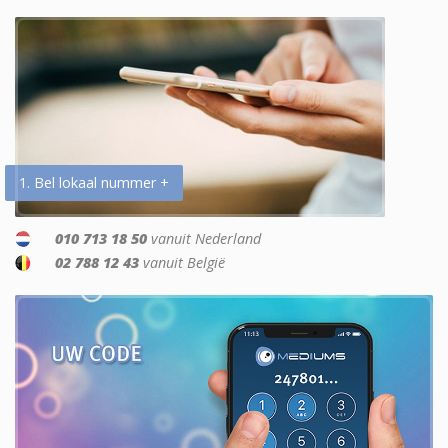
1. Bel lokaal nummer +
010 713 18 50
vanuit Nederland
02 788 12 43
vanuit België