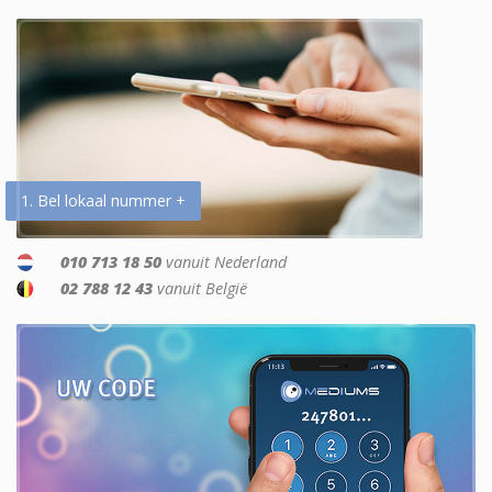
1. Bel lokaal nummer +
010 713 18 50
vanuit Nederland
02 788 12 43
vanuit België