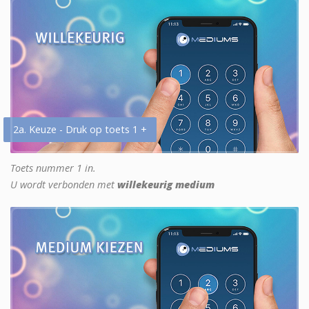
2a. Keuze - Druk op toets 1 +
Toets nummer 1 in.
U wordt verbonden met
willekeurig medium