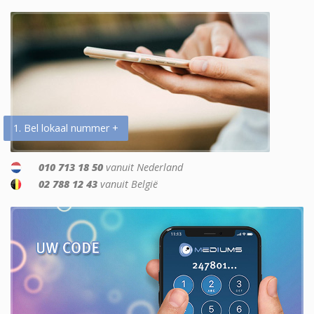
1. Bel lokaal nummer +
010 713 18 50
vanuit Nederland
02 788 12 43
vanuit België