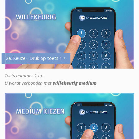
2a. Keuze - Druk op toets 1 +
Toets nummer 1 in.
U wordt verbonden met
willekeurig medium