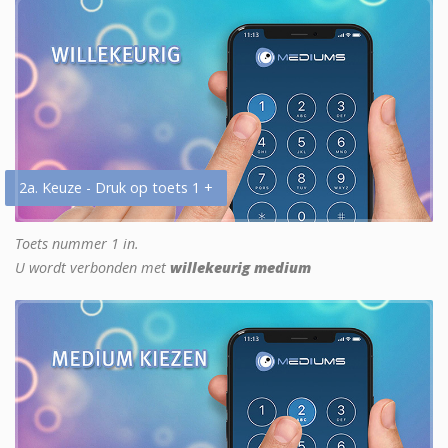
2a. Keuze - Druk op toets 1 +
Toets nummer 1 in.
U wordt verbonden met
willekeurig medium