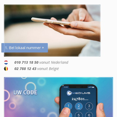
1. Bel lokaal nummer +
010 713 18 50
vanuit Nederland
02 788 12 43
vanuit België