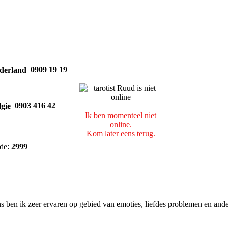
0909 19 19
0903 416 42
Ik ben momenteel niet
online.
Kom later eens terug.
de:
2999
 ben ik zeer ervaren op gebied van emoties, liefdes problemen en and