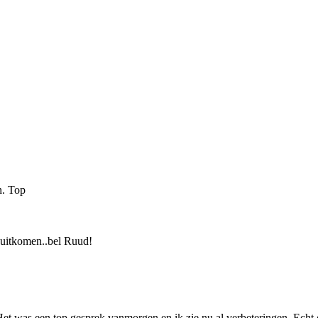
n. Top
 uitkomen..bel Ruud!
Het was een top gesprek vanmorgen en ik zie nu al verbeteringen. Echt