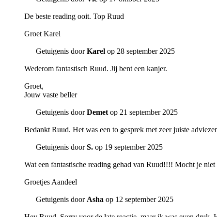
De beste reading ooit. Top Ruud
Groet Karel
Getuigenis door
Karel
op 28 september 2025
Wederom fantastisch Ruud. Jij bent een kanjer.
Groet,
Jouw vaste beller
Getuigenis door
Demet
op 21 september 2025
Bedankt Ruud. Het was een to gesprek met zeer juiste advieze
Getuigenis door
S.
op 19 september 2025
Wat een fantastische reading gehad van Ruud!!!! Mocht je niet
Groetjes Aandeel
Getuigenis door
Asha
op 12 september 2025
Hey Ruud. Sorry voor de late reactie, maar ik was even druk. 