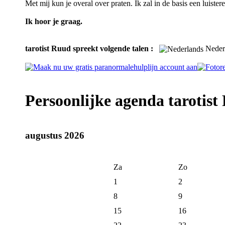
Met mij kun je overal over praten. Ik zal in de basis een luiste
Ik hoor je graag.
tarotist Ruud spreekt volgende talen :
Neder
Persoonlijke agenda tarotis
augustus 2026
Za
Zo
1
2
8
9
15
16