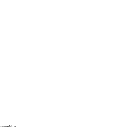
 geweldig