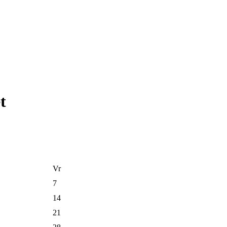
t
Vr
7
14
21