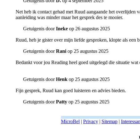
Getuigenis door
D.
op 4 september 2025
Net heb ik contact gehad met Ruud aangaande het overlijden v
aanleiding was minder maar het gesprek des te mooier.
Getuigenis door
Ineke
op 26 augustus 2025
Ruud, heb je gister over mijn liefde gesproken, klopte als een 
Getuigenis door
Rani
op 25 augustus 2025
Bedankt voor jou Reading heel goed uitgelegd die situatie wat e
Getuigenis door
Henk
op 25 augustus 2025
Fijn gesprek, Ruud kan goed luisteren en advies bieden.
Getuigenis door
Patty
op 25 augustus 2025
MicroBel
|
Privacy
|
Sitemap
|
Interessa