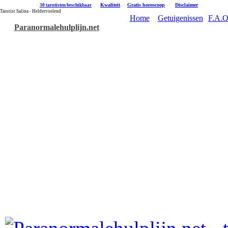
|
Kwaliteit
|
Gratis horoscoop
|
Disclaimer
30 tarotisten beschikbaar
Tarotist Salina - Heldervoelend
Home
Getuigenissen
F.A.Q
Paranormalehulplijn.net