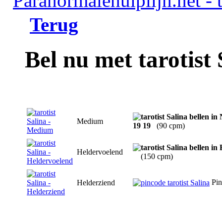
Terug
Bel nu met tarotist 
Medium
19 19
(90 cpm)
Heldervoelend
(150 cpm)
Pin
Helderziend